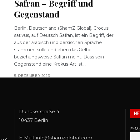
Safran – Begriff und
Gegenstand
Berlin, Deutschland (ShamZ Global). Crocus
sativus, auf Deutsch Safran, ist ein Begriff, der
aus der arabisch und persischen Sprache
stammen solle und eben das Gelbe
beziehungsweise Safran meint. Dass sein
Gegenstand eine Krokus-Art ist,...
5. DEZEMBER 2023
Dunckerstraße 4
NE
10437 Berlin
E-Ma
E-Mail: info@shamzglobal.com