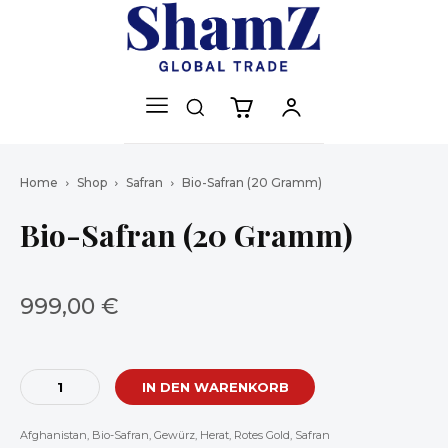
Home
Shop
Safran
Bio-Safran (20 Gramm)
Bio-Safran (20 Gramm)
999,00
€
Bio-
IN DEN WARENKORB
Safran
(20
Afghanistan
,
Bio-Safran
,
Gewürz
,
Herat
,
Rotes Gold
,
Safran
Gramm)