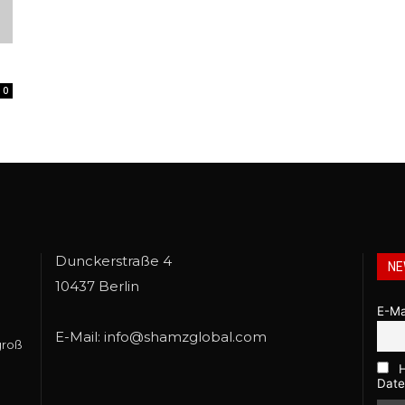
0
Dunckerstraße 4
NE
10437 Berlin
E-Ma
E-Mail: info@shamzglobal.com
groß
H
Date