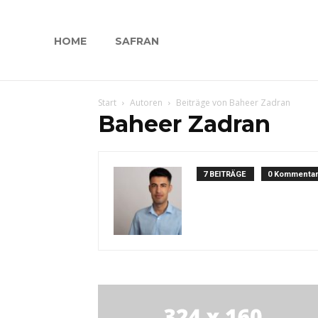
HOME
SAFRAN
Start
Autoren
Beiträge von Baheer Zadran
Baheer Zadran
7 BEITRÄGE
0 Kommenta