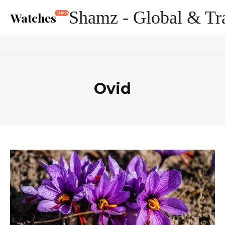
Shamz - Global & Tr
Watches
PRO
Ovid